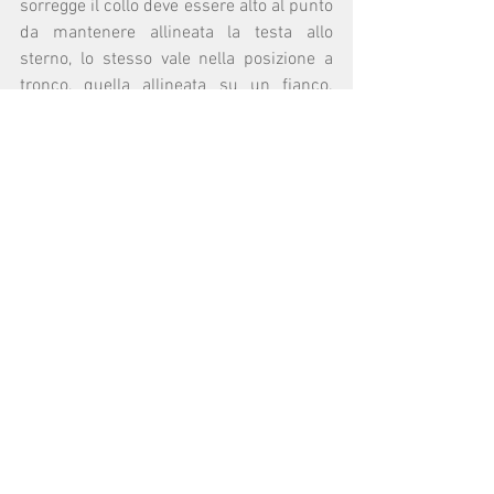
sorregge il collo deve essere alto al punto 
da mantenere allineata la testa allo 
sterno, lo stesso vale nella posizione a 
tronco, quella allineata su un fianco. 
Invece, la posizione che andrebbe evitata 
è quella a pancia in giù: la postura prona 
induce, infatti, a portare le braccia verso 
l’alto, generalmente sotto il cuscino, 
causando un inarcamento della schiena 
sia a livello lombare sia a livello cervicale, 
nonchè una significativa torsione del 
collo. In questa posizione la muscolatura 
rischia d’irrigidirsi notevolmente, la 
respirazione non è sempre fluida e al 
risveglio si sperimentano spesso 
l’indolenzimento di gran parte della 
schiena e l'intorpidimento degli arti 
superiori.